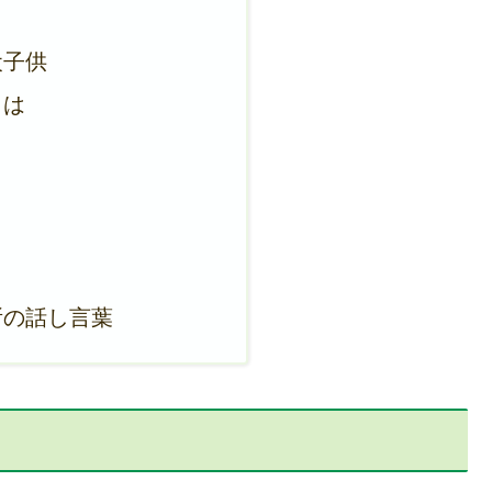
？
犬子供
とは
日
所の話し言葉