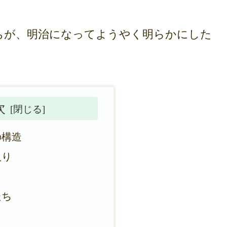
が、明治になってようやく明らかにした
。
次
の構造
入り
たち