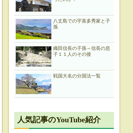
八丈島での宇喜多秀家と子
孫
織田信長の子孫～信長の息
子１１人のその後
戦国大名の分国法一覧
人気記事のYouTube紹介