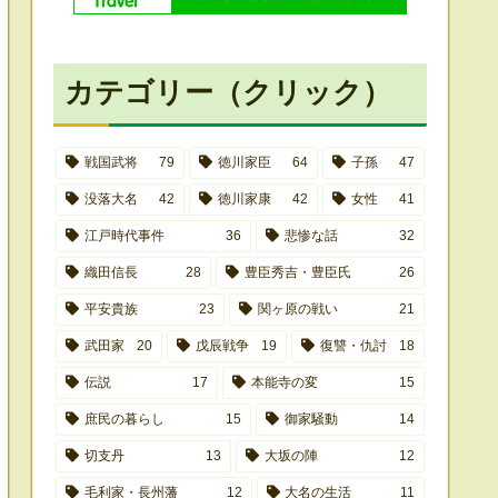
カテゴリー（クリック）
戦国武将
79
徳川家臣
64
子孫
47
没落大名
42
徳川家康
42
女性
41
江戸時代事件
36
悲惨な話
32
織田信長
28
豊臣秀吉・豊臣氏
26
平安貴族
23
関ヶ原の戦い
21
武田家
20
戊辰戦争
19
復讐・仇討
18
伝説
17
本能寺の変
15
庶民の暮らし
15
御家騒動
14
切支丹
13
大坂の陣
12
毛利家・長州藩
12
大名の生活
11