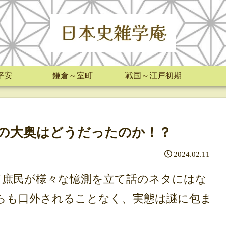
平安
鎌倉～室町
戦国～江戸初期
の大奥はどうだったのか！？
2024.02.11
庶民が様々な憶測を立て話のネタにはな
らも口外されることなく、実態は謎に包ま