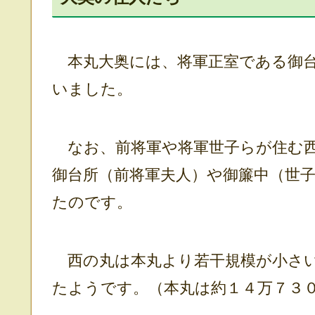
本丸大奥には、将軍正室である御台
いました。
なお、前将軍や将軍世子らが住む西
御台所（前将軍夫人）や御簾中（世
たのです。
西の丸は本丸より若干規模が小さい
たようです。（本丸は約１４万７３