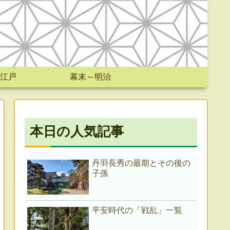
江戸
幕末～明治
本日の人気記事
丹羽長秀の最期とその後の
子孫
平安時代の「戦乱」一覧