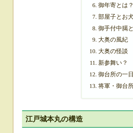
御年寄とは
部屋子とお
御手付中臈
大奥の風紀
大奥の怪談
新参舞い？
御台所の一
将軍・御台
江戸城本丸の構造