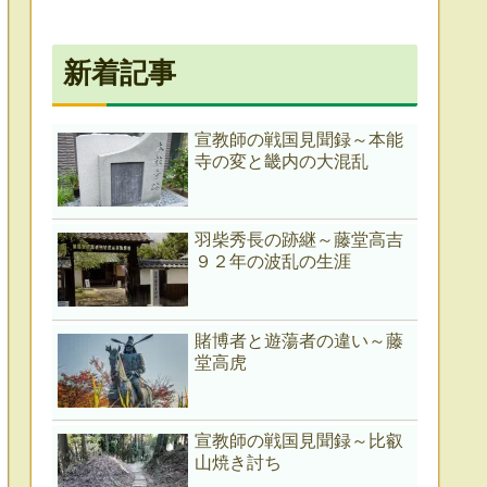
新着記事
宣教師の戦国見聞録～本能
寺の変と畿内の大混乱
羽柴秀長の跡継～藤堂高吉
９２年の波乱の生涯
賭博者と遊蕩者の違い～藤
堂高虎
宣教師の戦国見聞録～比叡
山焼き討ち