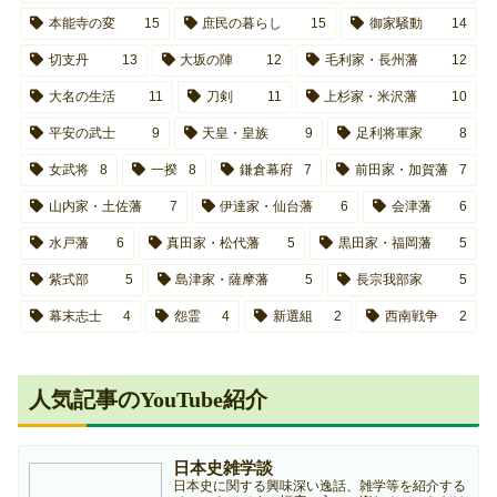
本能寺の変
15
庶民の暮らし
15
御家騒動
14
切支丹
13
大坂の陣
12
毛利家・長州藩
12
大名の生活
11
刀剣
11
上杉家・米沢藩
10
平安の武士
9
天皇・皇族
9
足利将軍家
8
女武将
8
一揆
8
鎌倉幕府
7
前田家・加賀藩
7
山内家・土佐藩
7
伊達家・仙台藩
6
会津藩
6
水戸藩
6
真田家・松代藩
5
黒田家・福岡藩
5
紫式部
5
島津家・薩摩藩
5
長宗我部家
5
幕末志士
4
怨霊
4
新選組
2
西南戦争
2
人気記事のYouTube紹介
日本史雑学談
日本史に関する興味深い逸話、雑学等を紹介する