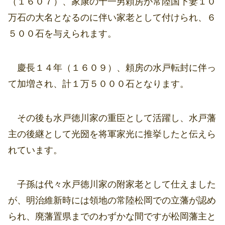
（１６０７）、家康の十一男頼房が常陸国下妻１０
万石の大名となるのに伴い家老として付けられ、６
５００石を与えられます。
慶長１４年（１６０９）、頼房の水戸転封に伴っ
て加増され、計１万５０００石となります。
その後も水戸徳川家の重臣として活躍し、水戸藩
主の後継として光圀を将軍家光に推挙したと伝えら
れています。
子孫は代々水戸徳川家の附家老として仕えました
が、明治維新時には領地の常陸松岡での立藩が認め
られ、廃藩置県までのわずかな間ですが松岡藩主と