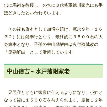
忠に馬術を教授し、のちに３代将軍徳川家光にも手
ほどきしたといわれています。
その後も旗本として加増を続け、寛永９年（１６
３２）には鑓奉行となり、最終的に３５００石の大
身旗本となり、子孫の中山勘解由は火付盗賊改の
「鬼勘解由」として活躍しています。
中山信吉～水戸藩附家老
兄照守とともに家康に仕えるようになり、小姓と
なって後に１５００石を与えられます。慶長１２年