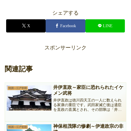
シェアする
X
Facebook
LINE
スポンサーリンク
関連記事
井伊直政～家臣に恐れられたイケ
戦国～江戸初期
メン武将
井伊直政は徳川四天王の一人に数えられ
る家康の重臣です。武田家滅亡後は遺臣
を直政の直属とされ、その部隊は「井伊
の赤備え」と言われ恐れられました。天
正１８年（１５９０）には徳川家臣団の
中で最高石高の上野国箕輪１２万石を与
神保相茂隊の惨劇～伊達政宗の非
戦国～江戸初期
えられます。その生涯について子孫まで