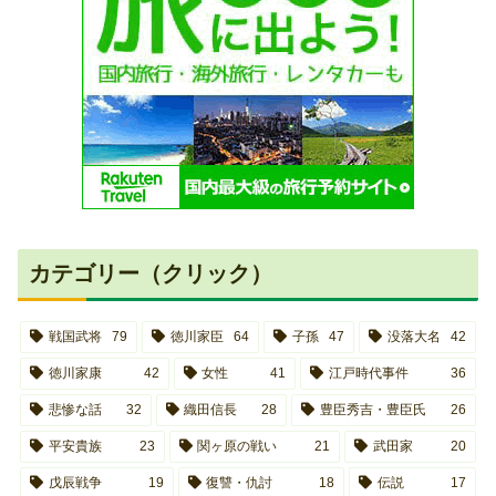
カテゴリー（クリック）
戦国武将
79
徳川家臣
64
子孫
47
没落大名
42
徳川家康
42
女性
41
江戸時代事件
36
悲惨な話
32
織田信長
28
豊臣秀吉・豊臣氏
26
平安貴族
23
関ヶ原の戦い
21
武田家
20
戊辰戦争
19
復讐・仇討
18
伝説
17