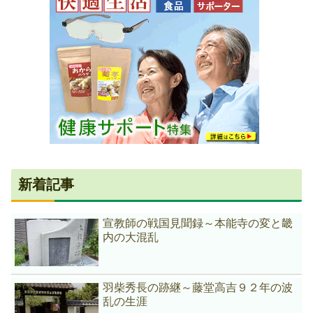
新着記事
宣教師の戦国見聞録～本能寺の変と畿
内の大混乱
羽柴秀長の跡継～藤堂高吉９２年の波
乱の生涯