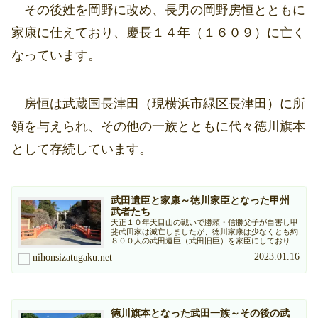
その後姓を岡野に改め、長男の岡野房恒とともに
家康に仕えており、慶長１４年（１６０９）に亡く
なっています。
房恒は武蔵国長津田（現横浜市緑区長津田）に所
領を与えられ、その他の一族とともに代々徳川旗本
として存続しています。
武田遺臣と家康～徳川家臣となった甲州
武者たち
天正１０年天目山の戦いで勝頼・信勝父子が自害し甲
斐武田家は滅亡しましたが、徳川家康は少なくとも約
８００人の武田遺臣（武田旧臣）を家臣にしており、
江戸時代を通じて多くの子孫が活躍しています。
2023.01.16
nihonsizatugaku.net
徳川旗本となった武田一族～その後の武