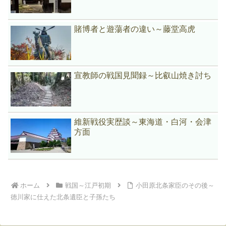
賭博者と遊蕩者の違い～藤堂高虎
宣教師の戦国見聞録～比叡山焼き討ち
維新戦役実歴談～東海道・白河・会津
方面
ホーム
戦国～江戸初期
小田原北条家臣のその後～
徳川家に仕えた北条遺臣と子孫たち