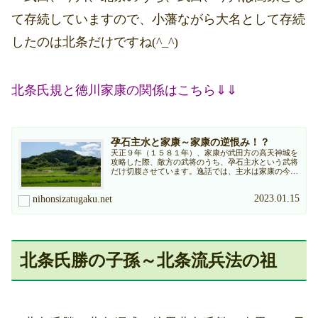
て存続していますので、小藩ながら大名として存続
したのは北条だけですね(^_^)
北条氏規と徳川家康の関係はこちら⇓⇓
孕石主水と家康～家康の逆恨み！？
天正９年（１５８１年）、家康が武田方の高天神城を
攻略した際、敵方の武将のうち、孕石主水という武将
だけ切腹させています。逸話では、主水は家康の今川
人質時代に、家康の屋敷の隣に住んでいたそうです。
主水の子孫まで含めて紹介します。
2023.01.15
nihonsizatugaku.net
北条氏勝の子孫～北条流兵法の祖