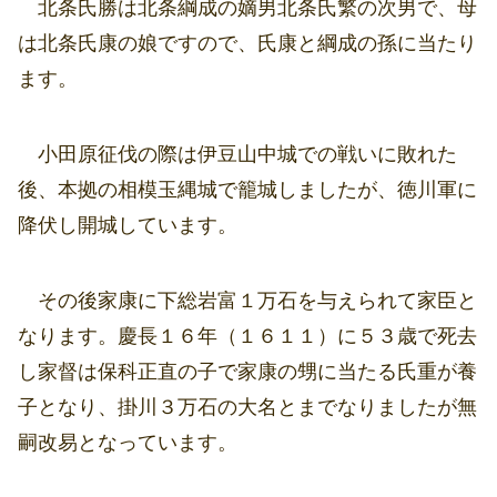
北条氏勝は北条綱成の嫡男北条氏繁の次男で、母
は北条氏康の娘ですので、氏康と綱成の孫に当たり
ます。
小田原征伐の際は伊豆山中城での戦いに敗れた
後、本拠の相模玉縄城で籠城しましたが、徳川軍に
降伏し開城しています。
その後家康に下総岩富１万石を与えられて家臣と
なります。慶長１６年（１６１１）に５３歳で死去
し家督は保科正直の子で家康の甥に当たる氏重が養
子となり、掛川３万石の大名とまでなりましたが無
嗣改易となっています。