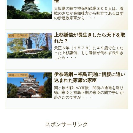
情
含めて簡単に紹介します。
大坂夏の陣で神保相茂隊３００人は、激
戦のさなか突如後方から味方であるはず
の伊達政宗軍から・・・
上杉謙信が長生きしたら天下を取
戦国～江戸初期
れた？
天正６年（１５７８）に４９歳で亡くな
った上杉謙信。もし謙信が倒れず長生き
したら・・・
伊奈昭綱～福島正則に切腹に追い
戦国～江戸初期
込まれた家康の家臣
関ヶ原の戦いの直後、関所の通過を巡り
徳川家臣と福島正則の家臣の間で争いが
起きたのですが・・・
スポンサーリンク