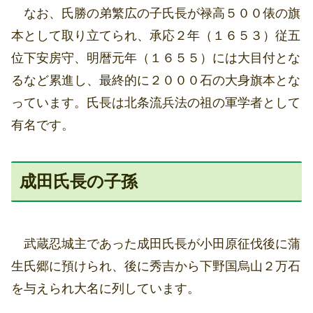
なお、氏勝の弟繁広の子氏長が禄高５００俵の旗
本として取り立てられ、承応２年（１６５３）従五
位下安房守、明暦元年（１６５５）には大目付とな
るなど累進し、最終的に２０００石の大身旗本とな
っています。氏長は北条流兵法の祖の軍学者として
有名です。
成田氏長の子孫
武蔵忍城主であった成田氏長が小田原征伐後に蒲
生氏郷に預けられ、後に秀吉から下野国烏山２万石
を与えられ大名に列しています。