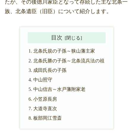
たが、その後徳川家臣となって存続した主な北条一
族、北条遺臣（旧臣）について紹介します。
目次
北条氏規の子孫～狭山藩主家
北条氏勝の子孫～北条流兵法の祖
成田氏長の子孫
中山照守
中山信吉～水戸藩附家老
小笠原長房
大道寺直次
板部岡江雪斎