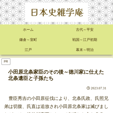
ホーム
古代～平安
鎌倉～室町
戦国～江戸初期
江戸
幕末～明治
PR
小田原北条家臣のその後～徳川家に仕えた
北条遺臣と子孫たち
2023.07.31
豊臣秀吉の小田原征伐により、北条氏政、氏照兄
弟は切腹、氏直は追放され小田原北条家は滅びまし