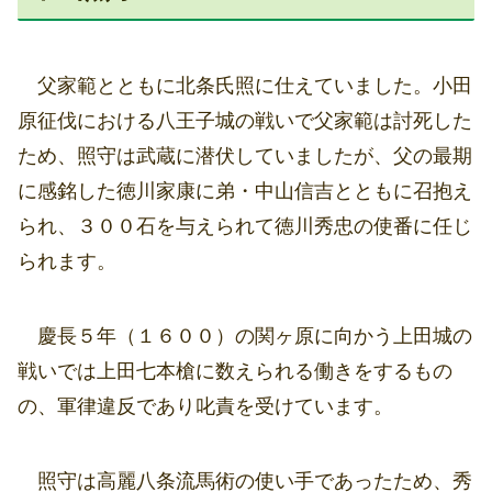
父家範とともに北条氏照に仕えていました。小田
原征伐における八王子城の戦いで父家範は討死した
ため、照守は武蔵に潜伏していましたが、父の最期
に感銘した徳川家康に弟・中山信吉とともに召抱え
られ、３００石を与えられて徳川秀忠の使番に任じ
られます。
慶長５年（１６００）の関ヶ原に向かう上田城の
戦いでは上田七本槍に数えられる働きをするもの
の、軍律違反であり叱責を受けています。
照守は高麗八条流馬術の使い手であったため、秀