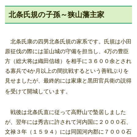
北条氏規の子孫～狭山藩主家
北条氏康の四男北条氏規の家系です。氏規は小田
原征伐の際には韮山城の守備を担当し、4万の豊臣
方（総大将は織田信雄）を相手に３６００余とされ
る寡兵で4か月以上の間抗戦するという善戦ぶりを
見せましたが、最終的には家康と黒田官兵衛の説得
を受けて開城しています。
戦後は北条氏直に従って高野山で蟄居しました
が、翌年には秀吉に許されて河内国に２０００石、
文禄３年（１５９４）には同国河内郡に７０００石