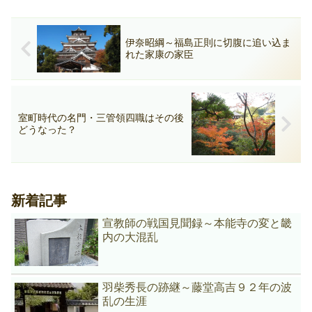
伊奈昭綱～福島正則に切腹に追い込ま
れた家康の家臣
室町時代の名門・三管領四職はその後
どうなった？
新着記事
宣教師の戦国見聞録～本能寺の変と畿
内の大混乱
羽柴秀長の跡継～藤堂高吉９２年の波
乱の生涯