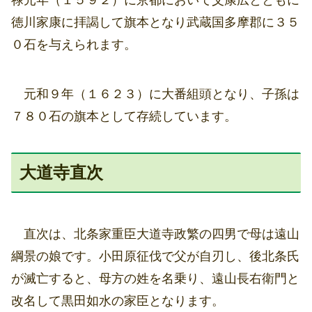
禄元年（１５９２）に京都において父康広とともに
徳川家康に拝謁して旗本となり武蔵国多摩郡に３５
０石を与えられます。
元和９年（１６２３）に大番組頭となり、子孫は
７８０石の旗本として存続しています。
大道寺直次
直次は、北条家重臣大道寺政繁の四男で母は遠山
綱景の娘です。小田原征伐で父が自刃し、後北条氏
が滅亡すると、母方の姓を名乗り、遠山長右衛門と
改名して黒田如水の家臣となります。