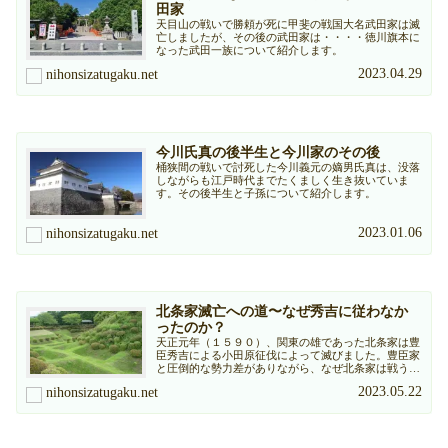
田家
天目山の戦いで勝頼が死に甲斐の戦国大名武田家は滅
亡しましたが、その後の武田家は・・・・徳川旗本に
なった武田一族について紹介します。
2023.04.29
nihonsizatugaku.net
今川氏真の後半生と今川家のその後
桶狭間の戦いで討死した今川義元の嫡男氏真は、没落
しながらも江戸時代までたくましく生き抜いていま
す。その後半生と子孫について紹介します。
2023.01.06
nihonsizatugaku.net
北条家滅亡への道〜なぜ秀吉に従わなか
ったのか？
天正元年（１５９０）、関東の雄であった北条家は豊
臣秀吉による小田原征伐によって滅びました。豊臣家
と圧倒的な勢力差がありながら、なぜ北条家は戦う道
を選んだのでしょうか。
2023.05.22
nihonsizatugaku.net