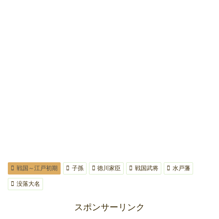
戦国～江戸初期
子孫
徳川家臣
戦国武将
水戸藩
没落大名
スポンサーリンク