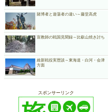
賭博者と遊蕩者の違い～藤堂高虎
宣教師の戦国見聞録～比叡山焼き討ち
維新戦役実歴談～東海道・白河・会津
方面
スポンサーリンク