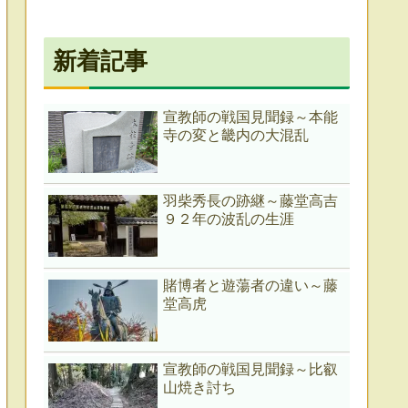
新着記事
宣教師の戦国見聞録～本能
寺の変と畿内の大混乱
羽柴秀長の跡継～藤堂高吉
９２年の波乱の生涯
賭博者と遊蕩者の違い～藤
堂高虎
宣教師の戦国見聞録～比叡
山焼き討ち