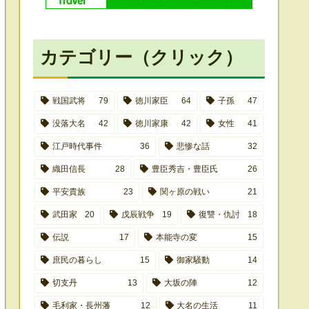
カテゴリー（クリック）
戦国武将
79
徳川家臣
64
子孫
47
没落大名
42
徳川家康
42
女性
41
江戸時代事件
36
悲惨な話
32
織田信長
28
豊臣秀吉・豊臣氏
26
平安貴族
23
関ヶ原の戦い
21
武田家
20
戊辰戦争
19
復讐・仇討
18
伝説
17
本能寺の変
15
庶民の暮らし
15
御家騒動
14
切支丹
13
大坂の陣
12
毛利家・長州藩
12
大名の生活
11