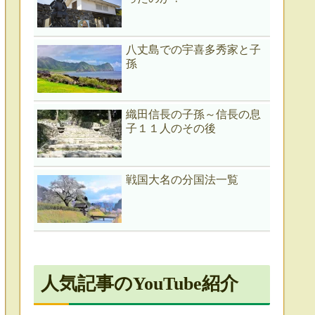
八丈島での宇喜多秀家と子
孫
織田信長の子孫～信長の息
子１１人のその後
戦国大名の分国法一覧
人気記事のYouTube紹介