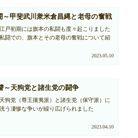
闘～甲斐武川衆米倉昌縄と老母の奮戦
江戸初期には旗本の私闘も度々起こりました
私闘での、旗本とその老母の奮戦について紹
2023.05.10
讐～天狗党と諸生党の闘争
天狗党（尊王攘夷派）と諸生党（保守派）に
洗う凄惨な争いが繰り広げられました
2023.04.10