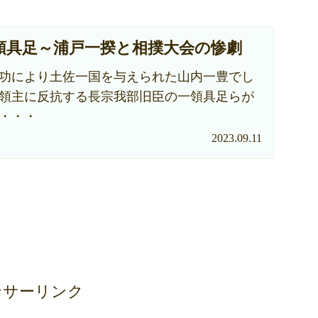
領具足～浦戸一揆と相撲大会の惨劇
功により土佐一国を与えられた山内一豊でし
領主に反抗する長宗我部旧臣の一領具足らが
・・・
2023.09.11
ンサーリンク