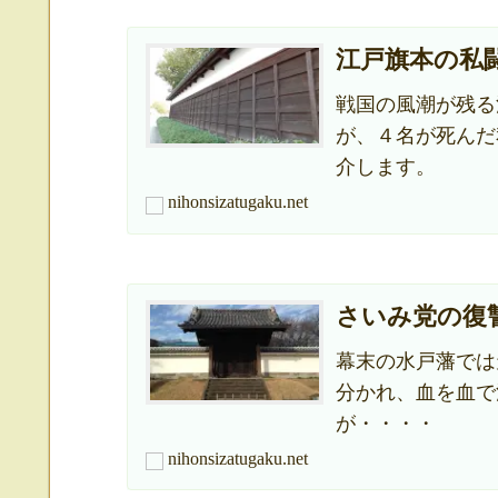
江戸旗本の私
戦国の風潮が残る
が、４名が死んだ
介します。
nihonsizatugaku.net
さいみ党の復
幕末の水戸藩では
分かれ、血を血で
が・・・・
nihonsizatugaku.net