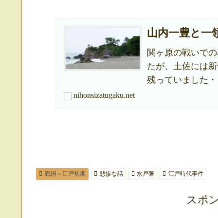
山内一豊と一
関ヶ原の戦いでの
たが、土佐には新
残っていました・
nihonsizatugaku.net
戦国～江戸初期
悲惨な話
水戸藩
江戸時代事件
スポ