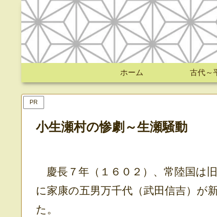
ホーム
古代～
PR
小生瀬村の惨劇～生瀬騒動
慶長７年（１６０２）、常陸国は旧
に家康の五男万千代（武田信吉）が
た。