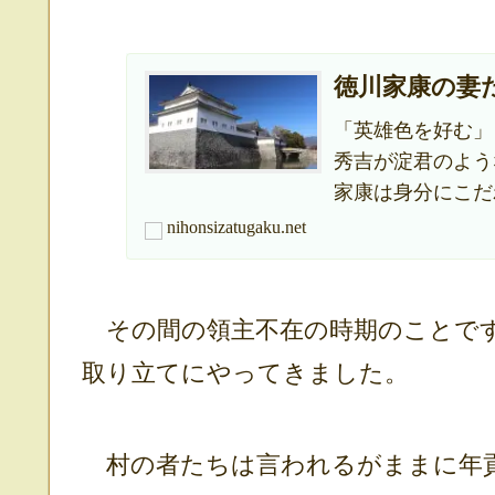
徳川家康の妻
「英雄色を好む」
秀吉が淀君のよう
家康は身分にこだ
nihonsizatugaku.net
その間の領主不在の時期のことです
取り立てにやってきました。
村の者たちは言われるがままに年貢