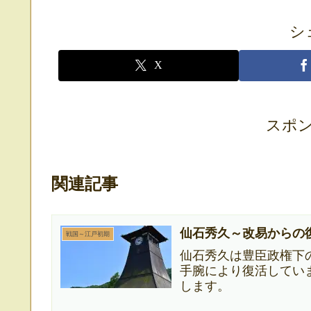
シ
X
スポ
関連記事
仙石秀久～改易からの
戦国～江戸初期
仙石秀久は豊臣政権下
手腕により復活してい
します。