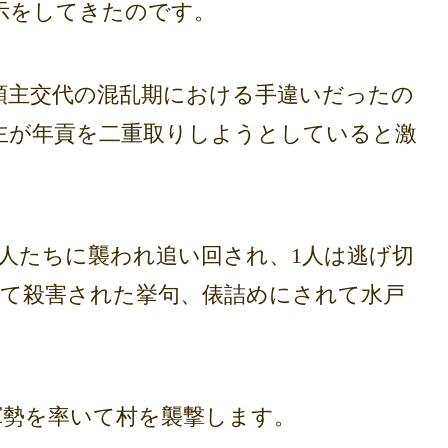
示をしてきたのです。
主交代の混乱期における手違いだったの
主が年貢を二重取りしようとしていると激
人たちに襲われ追い回され、1人は逃げ切
って殺害された挙句、俵詰めにされて水戸
勢を率いて村を襲撃します。