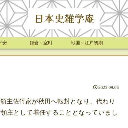
平安
鎌倉～室町
戦国～江戸初期
2023.09.06
領主佐竹家が秋田へ転封となり、代わり
新領主として着任することとなっていまし