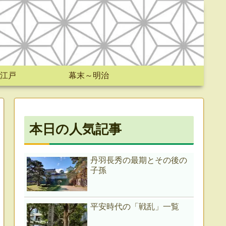
江戸
幕末～明治
本日の人気記事
丹羽長秀の最期とその後の
子孫
平安時代の「戦乱」一覧