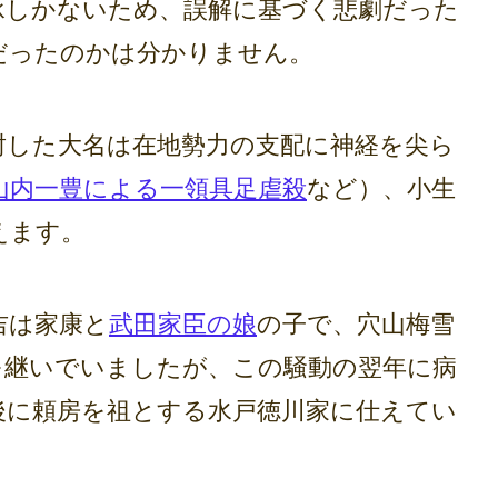
しかないため、誤解に基づく悲劇だった
だったのかは分かりません。
した大名は在地勢力の支配に神経を尖ら
山内一豊による一領具足虐殺
など）、小生
えます。
吉は家康と
武田家臣の娘
の子で、穴山梅雪
を継いでいましたが、この騒動の翌年に病
後に頼房を祖とする水戸徳川家に仕えてい