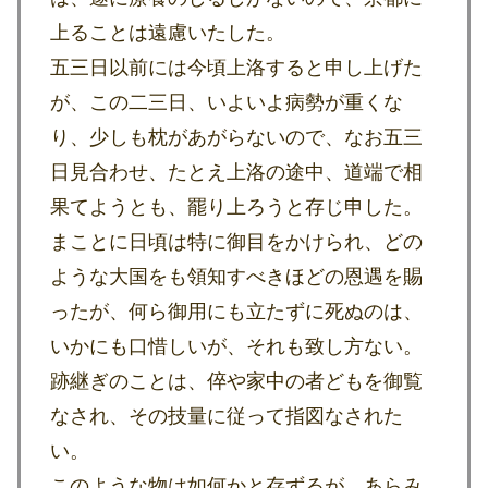
上ることは遠慮いたした。
五三日以前には今頃上洛すると申し上げた
が、この二三日、いよいよ病勢が重くな
り、少しも枕があがらないので、なお五三
日見合わせ、たとえ上洛の途中、道端で相
果てようとも、罷り上ろうと存じ申した。
まことに日頃は特に御目をかけられ、どの
ような大国をも領知すべきほどの恩遇を賜
ったが、何ら御用にも立たずに死ぬのは、
いかにも口惜しいが、それも致し方ない。
跡継ぎのことは、倅や家中の者どもを御覧
なされ、その技量に従って指図なされた
い。
このような物は如何かと存ずるが、あらみ