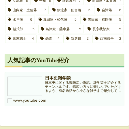
女武将
8
一揆
8
鎌倉幕府
7
前田家・加賀藩
7
山内家・土佐藩
7
伊達家・仙台藩
6
会津藩
6
水戸藩
6
真田家・松代藩
5
黒田家・福岡藩
5
紫式部
5
島津家・薩摩藩
5
長宗我部家
5
幕末志士
4
怨霊
4
新選組
2
西南戦争
2
人気記事のYouTube紹介
日本史雑学談
日本史に関する興味深い逸話、雑学等を紹介する
チャンネルです。幅広い方々に楽しんでいただけ
るよう、有名逸話から小さな雑学まで紹介してい
きますのでどうぞよろしくお願いします。本チャ
ンネルは個人ブログ『日本史雑学庵』の記事を元
www.youtube.com
に作成していますので...