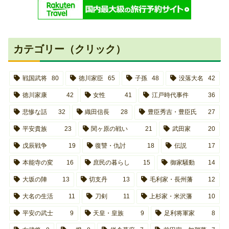
カテゴリー（クリック）
戦国武将
80
徳川家臣
65
子孫
48
没落大名
42
徳川家康
42
女性
41
江戸時代事件
36
悲惨な話
32
織田信長
28
豊臣秀吉・豊臣氏
27
平安貴族
23
関ヶ原の戦い
21
武田家
20
戊辰戦争
19
復讐・仇討
18
伝説
17
本能寺の変
16
庶民の暮らし
15
御家騒動
14
大坂の陣
13
切支丹
13
毛利家・長州藩
12
大名の生活
11
刀剣
11
上杉家・米沢藩
10
平安の武士
9
天皇・皇族
9
足利将軍家
8