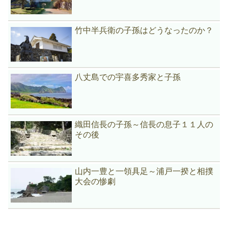
竹中半兵衛の子孫はどうなったのか？
八丈島での宇喜多秀家と子孫
織田信長の子孫～信長の息子１１人の
その後
山内一豊と一領具足～浦戸一揆と相撲
大会の惨劇