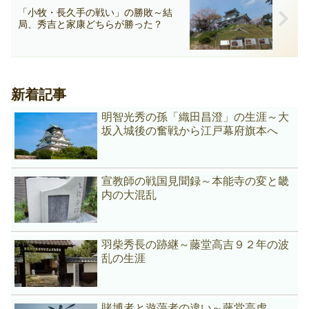
「小牧・長久手の戦い」の勝敗～結
局、秀吉と家康どちらが勝った？
新着記事
明智光秀の孫「織田昌澄」の生涯～大
坂入城後の奮戦から江戸幕府旗本へ
宣教師の戦国見聞録～本能寺の変と畿
内の大混乱
羽柴秀長の跡継～藤堂高吉９２年の波
乱の生涯
賭博者と遊蕩者の違い～藤堂高虎