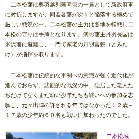
二本松藩は奥羽越列藩同盟の一員として新政府軍
に対抗しますが、同盟各藩が次々と陥落する極めて
厳しい戦況の中、二本松藩の主力は各地を転戦し二
本松の守りは手薄となります。病の藩主丹羽長国は
米沢藩に避難し、一門で家老の丹羽富穀（とみた
け）が指揮を取ります。
二本松藩は伝統的な軍制への意識が強く近代化が
進んでおらず、悲観的な戦況の中、隠居した老人た
ちだけでなくまだ幼い少年たちも戦いへの参加を志
願し、元々出陣の許される年ではなかった１２歳～
１７歳の少年約６０名も戦いに加わったのでした。
二本松城