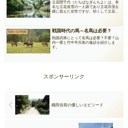
立花誾千代（たちばなぎんちよ）は、有
名な立花道雪の一人娘であり立花宗茂を
婿に迎えた女性ですが、幼くして立花城
の主となっています。
戦国時代の馬～名馬は必要？
戦国～江戸初期
戦国武将にとって名馬は必要？不要？山
内一豊と竹中半兵衛の逸話を紹介しま
す。
スポンサーリンク
織田信長の優しいエピソード