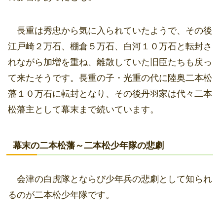
長重は秀忠から気に入られていたようで、その後
江戸崎２万石、棚倉５万石、白河１０万石と転封さ
れながら加増を重ね、離散していた旧臣たちも戻っ
て来たそうです。長重の子・光重の代に陸奥二本松
藩１０万石に転封となり、その後丹羽家は代々二本
松藩主として幕末まで続いています。
幕末の二本松藩～二本松少年隊の悲劇
会津の白虎隊とならび少年兵の悲劇として知られ
るのが二本松少年隊です。