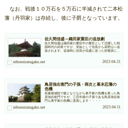
なお、戦後１０万石を５万石に半減されて二本松
藩（丹羽家）は存続し、後に子爵となっています。
佐久間信盛～織田家重臣の追放劇
佐久間信盛は織田家の重臣中の重臣として活躍した戦
国時代の武将ですが、突如として信長から高野山へ追
放されます。追放時に信長が信盛に送った折檻状に
は・・・・
2023.04.21
nihonsizatugaku.net
鳥居強右衛門の子孫・商次と幕末忍藩の
危機
長篠籠城戦で磔となりながら奥平家の危機を救った鳥
居強右衛門ですが、三百年後の子孫である鳥居強右衛
門も奥平家の危機に直面します・・・・
2023.04.11
nihonsizatugaku.net