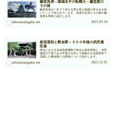
藤堂高虎～築城名手の転職王～藤堂家の
その後
藤堂高虎は一生で７回も主君を変え戦国の世を生き抜
いたことで知られています。高虎の生涯とその後の藤
堂家を簡単に紹介します。
2023.03.10
nihonsizatugaku.net
板垣退助と断金隊～３００年後の武田遺
臣達
明治における自由民権運動で有名な板垣退助と、武田
遺臣の子孫である甲斐の士民らで組織され戊辰戦争で
活躍した断金隊との関係について紹介します。
2023.11.01
nihonsizatugaku.net