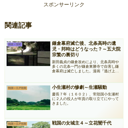
スポンサーリンク
関連記事
鎌倉幕府滅亡後、北条高時の遺
鎌倉～室町
児・邦時はどうなった？～五大院
宗繁の裏切り
新田義貞の鎌倉攻めにより、北条高時や
多くの北条一門が鎌倉東勝寺で自害し鎌
倉幕府は滅亡しました。漫画『逃げ上手
の若君』の主人公北条時行の兄、北条邦
時の生涯と最期、裏切った五大院宗繁の
末路について紹介します。
小生瀬村の惨劇～生瀬騒動
戦国～江戸初期
慶長７年（１６０２）、常陸国小生瀬村
に２人の役人が年貢の取り立てにやって
きました。
戦国の女城主４～立花誾千代
戦国～江戸初期