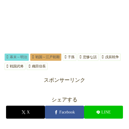
幕末～明治
戦国～江戸初期
子孫
悲惨な話
戊辰戦争
戦国武将
織田信長
スポンサーリンク
シェアする
X
Facebook
LINE