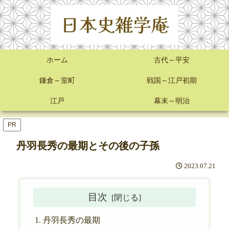
ホーム
古代～平安
鎌倉～室町
戦国～江戸初期
江戸
幕末～明治
PR
丹羽長秀の最期とその後の子孫
2023.07.21
目次
丹羽長秀の最期