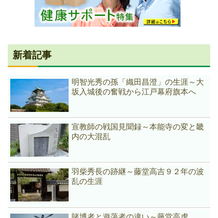
新着記事
明智光秀の孫「織田昌澄」の生涯～大
坂入城後の奮戦から江戸幕府旗本へ
宣教師の戦国見聞録～本能寺の変と畿
内の大混乱
羽柴秀長の跡継～藤堂高吉９２年の波
乱の生涯
賭博者と遊蕩者の違い～藤堂高虎