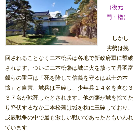
（復元
門・櫓）
しかし
劣勢は挽
回されることなく二本松兵は各地で新政府軍に撃破
されます。ついに二本松藩は城に火を放って丹羽富
穀らの重臣は「死を賭して信義を守るは武士の本
懐」と自害、城兵は玉砕し、少年兵１４名を含む３
３７名が戦死したとされます。他の藩が城を捨てた
り降伏するなか二本松藩は城を枕に玉砕しており、
戊辰戦争の中で最も激しい戦いであったともいわれ
ています。