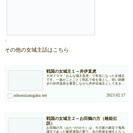
その他の女城主話はこちら
戦国の女城主１～井伊直虎
大河ドラマ「おんな城主直虎」で有名になった女城主
です。一族がことごとく戦乱で命を落とし、幼い跡継
ぎの井伊直政を養育しながら井伊谷城主として生き抜
いています。
2023.02.17
nihonsizatugaku.net
戦国の女城主２～お田鶴の方（椿姫伝
説）
お田鶴の方（おたづのかた）は、今川家の家臣で曳馬
城主であった飯尾連龍の妻で、夫の死後女城主となっ