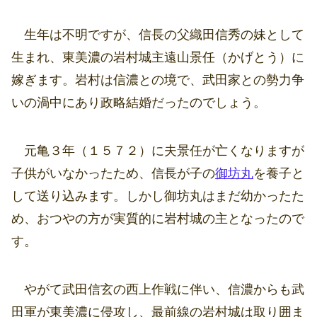
生年は不明ですが、信長の父織田信秀の妹として
生まれ、東美濃の岩村城主遠山景任（かげとう）に
嫁ぎます。岩村は信濃との境で、武田家との勢力争
いの渦中にあり政略結婚だったのでしょう。
元亀３年（１５７２）に夫景任が亡くなりますが
子供がいなかったため、信長が子の
御坊丸
を養子と
して送り込みます。しかし御坊丸はまだ幼かったた
め、おつやの方が実質的に岩村城の主となったので
す。
やがて武田信玄の西上作戦に伴い、信濃からも武
田軍が東美濃に侵攻し、最前線の岩村城は取り囲ま