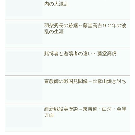
内の大混乱
羽柴秀長の跡継～藤堂高吉９２年の波
乱の生涯
賭博者と遊蕩者の違い～藤堂高虎
宣教師の戦国見聞録～比叡山焼き討ち
維新戦役実歴談～東海道・白河・会津
方面