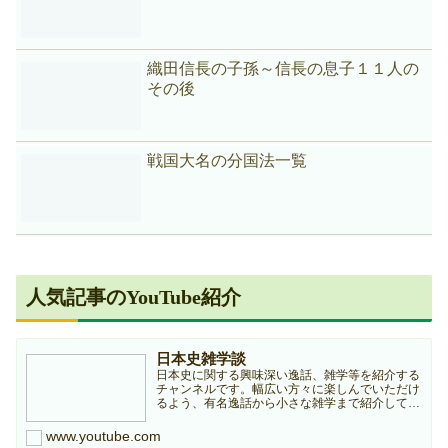
織田信長の子孫～信長の息子１１人の
その後
戦国大名の分国法一覧
人気記事のYouTube紹介
日本史雑学談
日本史に関する興味深い逸話、雑学等を紹介する
チャンネルです。幅広い方々に楽しんでいただけ
るよう、有名逸話から小さな雑学まで紹介してい
きますのでどうぞよろしくお願いします。本チャ
ンネルは個人ブログ『日本史雑学庵』の記事を元
www.youtube.com
に作成していますので...