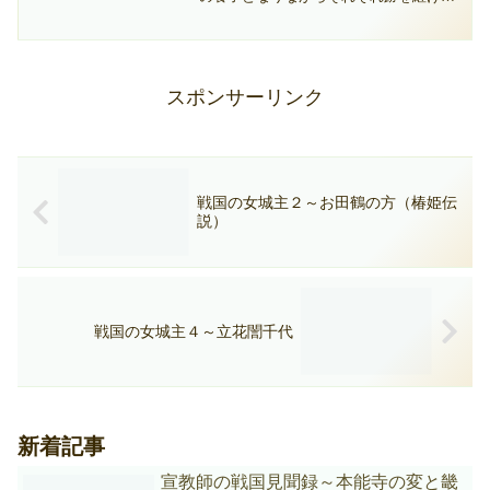
かった、悲運の武将藤堂高吉。徳川四代
将軍家綱の時代である寛文１０年（１６
７０）まで生きたその波乱の生涯につい
て紹介します。
スポンサーリンク
戦国の女城主２～お田鶴の方（椿姫伝
説）
戦国の女城主４～立花誾千代
新着記事
宣教師の戦国見聞録～本能寺の変と畿