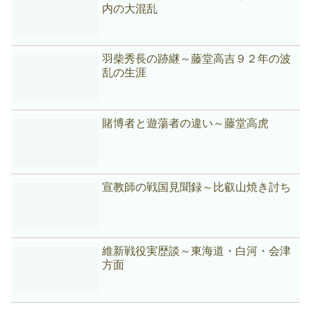
内の大混乱
羽柴秀長の跡継～藤堂高吉９２年の波
乱の生涯
賭博者と遊蕩者の違い～藤堂高虎
宣教師の戦国見聞録～比叡山焼き討ち
維新戦役実歴談～東海道・白河・会津
方面