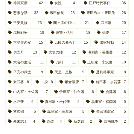
徳川家康
42
女性
41
江戸時代事件
36
悲惨な話
32
織田信長
28
豊臣秀吉・豊臣氏
26
平安貴族
23
関ヶ原の戦い
21
武田家
20
戊辰戦争
19
復讐・仇討
18
伝説
17
本能寺の変
15
庶民の暮らし
15
御家騒動
14
切支丹
13
大坂の陣
12
毛利家・長州藩
12
大名の生活
11
刀剣
11
上杉家・米沢藩
10
平安の武士
9
天皇・皇族
9
足利将軍家
8
女武将
8
一揆
8
鎌倉幕府
7
前田家・加賀藩
7
山内家・土佐藩
7
伊達家・仙台藩
6
会津藩
6
水戸藩
6
真田家・松代藩
5
黒田家・福岡藩
5
紫式部
5
島津家・薩摩藩
5
長宗我部家
5
幕末志士
4
怨霊
4
新選組
2
西南戦争
2