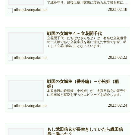
て城を守り、最後は徳川家康に攻められて城を枕に壮
絶な討死を遂げ、椿姫と呼ばれるようになったと伝わ
2023.02.18
nihonsizatugaku.net
る女性です。
戦国の女城主４～立花誾千代
立花誾千代（たちばなぎんちよ）は、有名な立花道雪
の一人娘であり立花宗茂を婿に迎えた女性ですが、幼
くして立花山城の主となっています。
2023.02.22
nihonsizatugaku.net
戦国の女城主（番外編）～小松姫（稲
姫）
本多忠勝の娘稲姫（小松姫）が、夫真田信之の留守中
に沼田城と家臣を守ったエピソードを紹介します。
2023.02.24
nihonsizatugaku.net
もし武田信玄が長生きしていたら織田信
長に勝った？