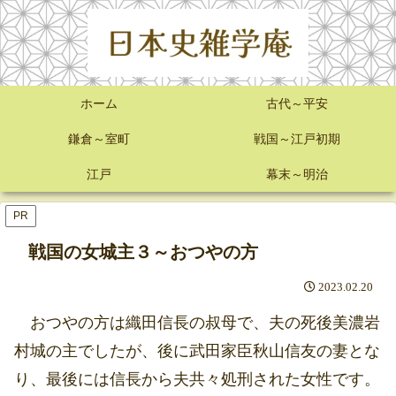
ホーム
古代～平安
鎌倉～室町
戦国～江戸初期
江戸
幕末～明治
PR
戦国の女城主３～おつやの方
2023.02.20
おつやの方は織田信長の叔母で、夫の死後美濃岩
村城の主でしたが、後に武田家臣秋山信友の妻とな
り、最後には信長から夫共々処刑された女性です。