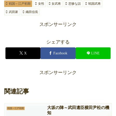
戦国～江戸初期
女性
女武将
悲惨な話
戦国武将
武田家
織田信長
スポンサーリンク
シェアする
X
Facebook
LINE
スポンサーリンク
関連記事
大坂の陣～武田遺臣横田尹松の機
戦国～江戸初期
知