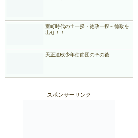
室町時代の土一揆・徳政一揆～徳政を
出せ！！
天正遣欧少年使節団のその後
スポンサーリンク