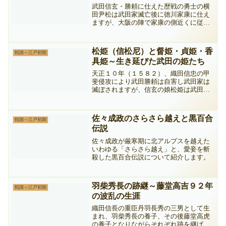
武田信玄・勝頼に仕えた歴戦の勇士の横
田尹松は武田家滅亡後に徳川家康に仕え
ますが、大阪の陣で家康の側近くに従っ
ていた尹松は・・・
松姫（信松尼）と督姫・貞姫・香
戦国～江戸初期
具姫～生き延びた武田の姫たち
天正１０年（１５８２）、織田信忠の甲
斐侵攻により武田勝頼は自害し武田家は
滅ぼされますが、信玄の娘松姫は武田家
の幼い姫たちを連れて逃げ延びます。そ
の後の姫たちは・・・
佐々成政のさらさら越えと黒百合
戦国～江戸初期
伝説
佐々成政が厳寒期に北アルプスを越えた
いわゆる「さらさら越え」と、愛妾を斬
殺した黒百合伝説について紹介します。
羽柴秀長の跡継～藤堂高吉９２年
戦国～江戸初期
の波乱の生涯
織田信長の重臣丹羽長秀の三男として生
まれ、羽柴秀長の養子、その後藤堂高虎
の養子となりながらそれぞれ跡を継げな