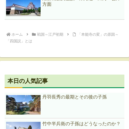
方面
ホーム
戦国～江戸初期
「本能寺の変」の原因～
「四国説」とは
本日の人気記事
丹羽長秀の最期とその後の子孫
竹中半兵衛の子孫はどうなったのか？