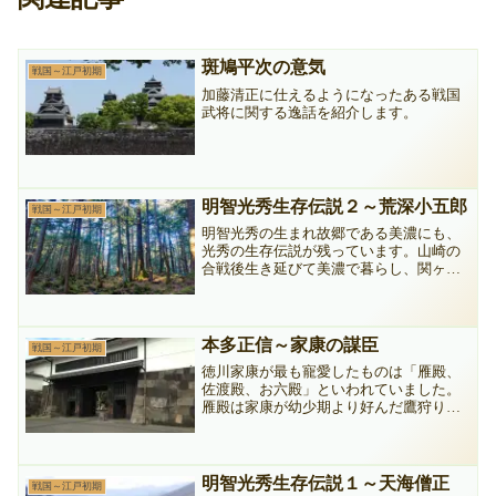
斑鳩平次の意気
戦国～江戸初期
加藤清正に仕えるようになったある戦国
武将に関する逸話を紹介します。
明智光秀生存伝説２～荒深小五郎
戦国～江戸初期
明智光秀の生まれ故郷である美濃にも、
光秀の生存伝説が残っています。山崎の
合戦後生き延びて美濃で暮らし、関ヶ原
の戦いに参戦しようとした際に川に溺れ
てしまったといわれています。
本多正信～家康の謀臣
戦国～江戸初期
徳川家康が最も寵愛したものは「雁殿、
佐渡殿、お六殿」といわれていました。
雁殿は家康が幼少期より好んだ鷹狩り、
お六殿は晩年の家康が寵愛した側室の名
前、そして佐渡殿が、本多佐渡守正信で
す。徳川四天王ら歴戦の武功派と異な
り、権謀術数で家康の天下取りを支えま
明智光秀生存伝説１～天海僧正
戦国～江戸初期
した。