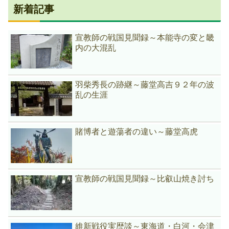
新着記事
宣教師の戦国見聞録～本能寺の変と畿
内の大混乱
羽柴秀長の跡継～藤堂高吉９２年の波
乱の生涯
賭博者と遊蕩者の違い～藤堂高虎
宣教師の戦国見聞録～比叡山焼き討ち
維新戦役実歴談～東海道・白河・会津