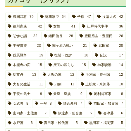
カテゴリー（クリック）
戦国武将
79
徳川家臣
64
子孫
47
没落大名
42
徳川家康
42
女性
41
江戸時代事件
36
悲惨な話
32
織田信長
28
豊臣秀吉・豊臣氏
26
平安貴族
23
関ヶ原の戦い
21
武田家
20
戊辰戦争
19
復讐・仇討
18
伝説
17
本能寺の変
15
庶民の暮らし
15
御家騒動
14
切支丹
13
大坂の陣
12
毛利家・長州藩
12
大名の生活
11
刀剣
11
上杉家・米沢藩
10
平安の武士
9
天皇・皇族
9
足利将軍家
8
女武将
8
一揆
8
鎌倉幕府
7
前田家・加賀藩
7
山内家・土佐藩
7
伊達家・仙台藩
6
会津藩
6
水戸藩
6
真田家・松代藩
5
黒田家・福岡藩
5