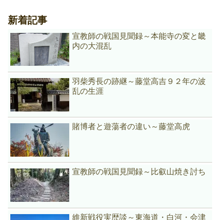
新着記事
宣教師の戦国見聞録～本能寺の変と畿
内の大混乱
羽柴秀長の跡継～藤堂高吉９２年の波
乱の生涯
賭博者と遊蕩者の違い～藤堂高虎
宣教師の戦国見聞録～比叡山焼き討ち
維新戦役実歴談～東海道・白河・会津