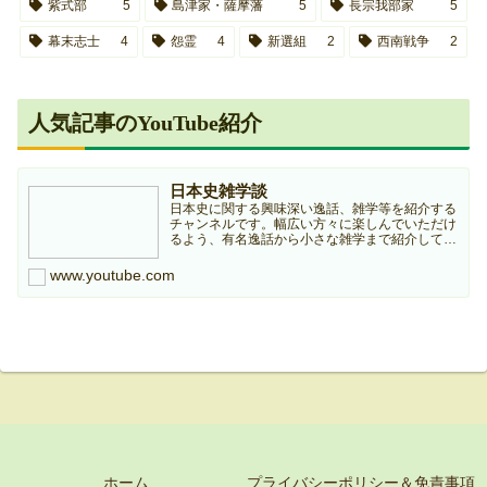
紫式部
5
島津家・薩摩藩
5
長宗我部家
5
幕末志士
4
怨霊
4
新選組
2
西南戦争
2
人気記事のYouTube紹介
日本史雑学談
日本史に関する興味深い逸話、雑学等を紹介する
チャンネルです。幅広い方々に楽しんでいただけ
るよう、有名逸話から小さな雑学まで紹介してい
きますのでどうぞよろしくお願いします。本チャ
ンネルは個人ブログ『日本史雑学庵』の記事を元
www.youtube.com
に作成していますので...
ホーム
プライバシーポリシー＆免責事項