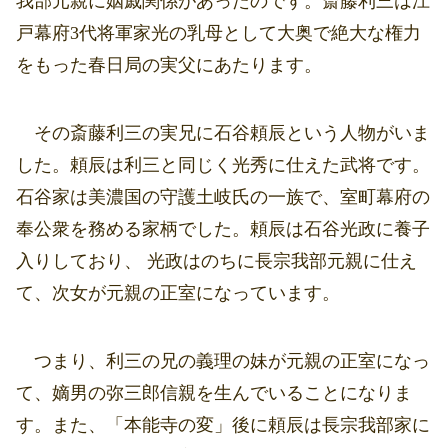
我部元親に姻戚関係があったのです。斎藤利三は江
戸幕府3代将軍家光の乳母として大奥で絶大な権力
をもった春日局の実父にあたります。
その斎藤利三の実兄に石谷頼辰という人物がいま
した。頼辰は利三と同じく光秀に仕えた武将です。
石谷家は美濃国の守護土岐氏の一族で、室町幕府の
奉公衆を務める家柄でした。頼辰は石谷光政に養子
入りしており、 光政はのちに長宗我部元親に仕え
て、次女が元親の正室になっています。
つまり、利三の兄の義理の妹が元親の正室になっ
て、嫡男の弥三郎信親を生んでいることになりま
す。また、「本能寺の変」後に頼辰は長宗我部家に