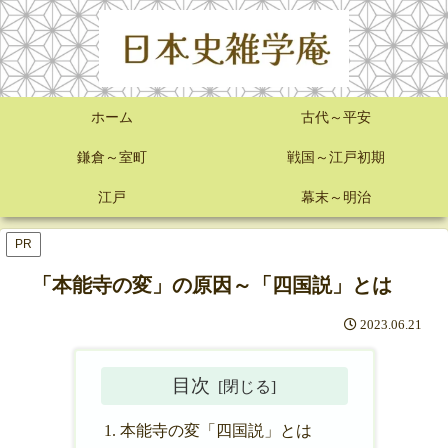
ホーム
古代～平安
鎌倉～室町
戦国～江戸初期
江戸
幕末～明治
PR
「本能寺の変」の原因～「四国説」とは
2023.06.21
目次
本能寺の変「四国説」とは