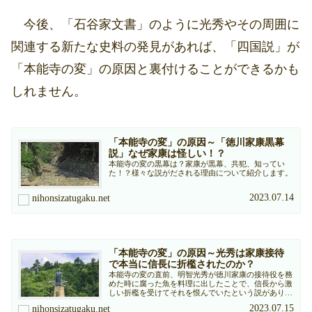
今後、「石谷家文書」のように光秀やその周囲に
関連する新たな史料の発見があれば、「四国説」が
「本能寺の変」の原因と裏付けることができるかも
しれません。
「本能寺の変」の原因～「徳川家康黒幕
説」なぜ家康は怪しい！？
本能寺の変の黒幕は？家康が黒幕、共犯、知ってい
た！？様々な説がだされる理由について紹介します。
2023.07.14
nihonsizatugaku.net
「本能寺の変」の原因～光秀は家康接待
で本当に信長に折檻されたのか？
本能寺の変の直前、明智光秀が徳川家康の接待役を務
めた時に腐った魚を料理に出したことで、信長から激
しい折檻を受けてそれを恨んでいたという説がありま
すが・・・・
2023.07.15
nihonsizatugaku.net