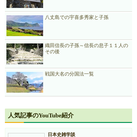
八丈島での宇喜多秀家と子孫
織田信長の子孫～信長の息子１１人の
その後
戦国大名の分国法一覧
人気記事のYouTube紹介
日本史雑学談