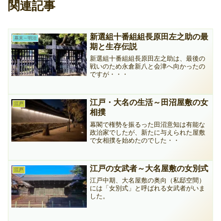
関連記事
新選組十番組組長原田左之助の最
幕末～明治
期と生存伝説
新選組十番組組長原田左之助は、最後の
戦いのため永倉新八と会津へ向かったの
ですが・・・
江戸・大名の生活～田沼屋敷の女
江戸
相撲
幕閣で権勢を振るった田沼意知は有能な
政治家でしたが、新たに与えられた屋敷
で女相撲を始めたのでした・・
江戸の女武者～大名屋敷の女別式
江戸
江戸中期、大名屋敷の奥向（私邸空間）
には「女別式」と呼ばれる女武者がいま
した。