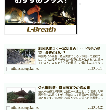
戦国武将スター軍団集合！～「信長の野
望」最後の戦い？
戦国時代の終盤、豊臣秀吉による天下統一の過程で
は、名だたる武将が秀吉の配下に組み込まれ共に戦っ
ています。まるで「信長の野望」の最終戦のような圧
倒的陣営で行われた戦いの主な参戦者を紹介します。
2023.08.14
nihonsizatugaku.net
佐久間信盛～織田家重臣の追放劇
佐久間信盛は織田家の重臣中の重臣として活躍した戦
国時代の武将ですが、突如として信長から高野山へ追
放されます。追放時に信長が信盛に送った折檻状に
は・・・・
2023.04.21
nihonsizatugaku.net