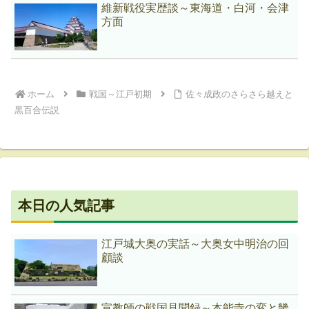
維新戦役実歴談～東海道・白河・会津
方面
ホーム
戦国～江戸初期
佐々成政のさらさら越えと
黒百合伝説
本日の人気記事
江戸城大奥の実話～大奥女中明治の回
顧談
宣教師の戦国見聞録～本能寺の変と畿