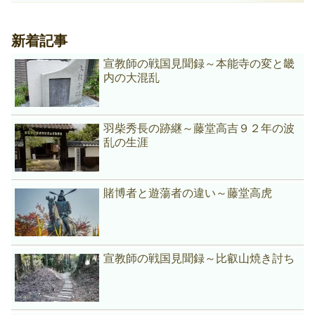
新着記事
宣教師の戦国見聞録～本能寺の変と畿
内の大混乱
羽柴秀長の跡継～藤堂高吉９２年の波
乱の生涯
賭博者と遊蕩者の違い～藤堂高虎
宣教師の戦国見聞録～比叡山焼き討ち