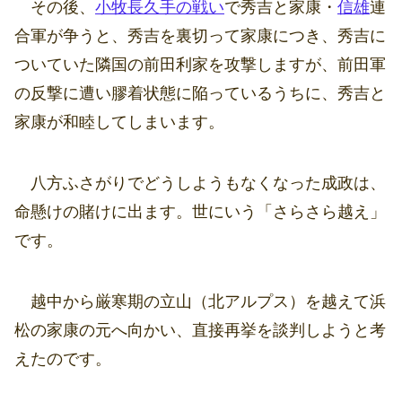
その後、
小牧長久手の戦い
で秀吉と家康・
信雄
連
合軍が争うと、秀吉を裏切って家康につき、秀吉に
ついていた隣国の前田利家を攻撃しますが、前田軍
の反撃に遭い膠着状態に陥っているうちに、秀吉と
家康が和睦してしまいます。
八方ふさがりでどうしようもなくなった成政は、
命懸けの賭けに出ます。世にいう「さらさら越え」
です。
越中から厳寒期の立山（北アルプス）を越えて浜
松の家康の元へ向かい、直接再挙を談判しようと考
えたのです。