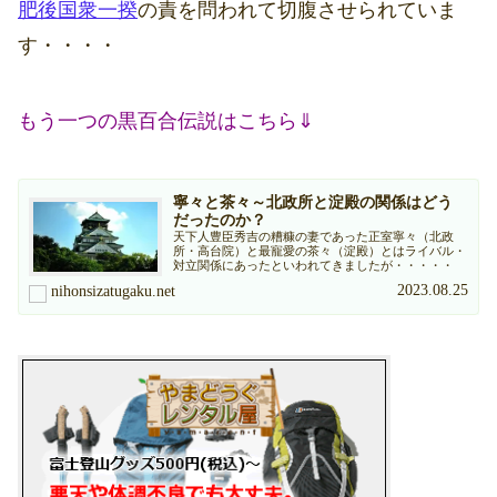
肥後国衆一揆
の責を問われて切腹させられていま
す・・・・
もう一つの黒百合伝説はこちら⇓
寧々と茶々～北政所と淀殿の関係はどう
だったのか？
天下人豊臣秀吉の糟糠の妻であった正室寧々（北政
所・高台院）と最寵愛の茶々（淀殿）とはライバル・
対立関係にあったといわれてきましたが・・・・・
2023.08.25
nihonsizatugaku.net