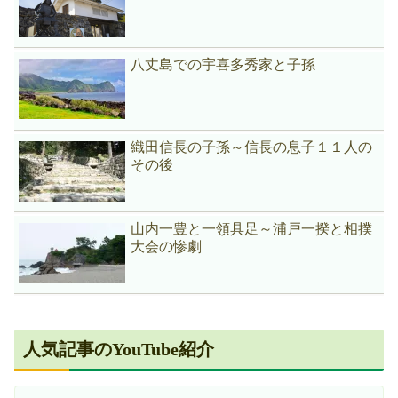
八丈島での宇喜多秀家と子孫
織田信長の子孫～信長の息子１１人の
その後
山内一豊と一領具足～浦戸一揆と相撲
大会の惨劇
人気記事のYouTube紹介