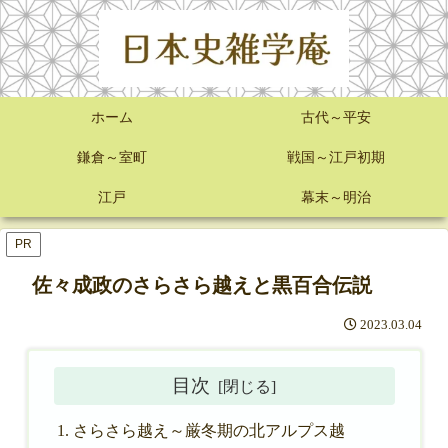
ホーム
古代～平安
鎌倉～室町
戦国～江戸初期
江戸
幕末～明治
PR
佐々成政のさらさら越えと黒百合伝説
2023.03.04
目次
さらさら越え～厳冬期の北アルプス越