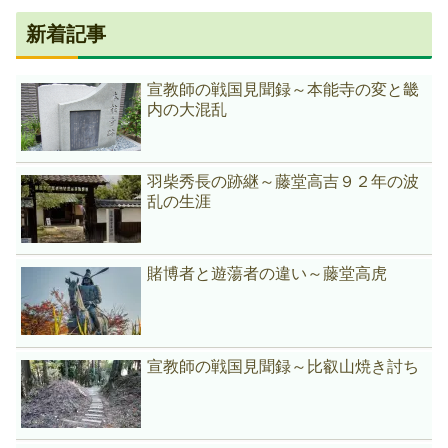
新着記事
宣教師の戦国見聞録～本能寺の変と畿
内の大混乱
羽柴秀長の跡継～藤堂高吉９２年の波
乱の生涯
賭博者と遊蕩者の違い～藤堂高虎
宣教師の戦国見聞録～比叡山焼き討ち