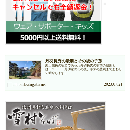
丹羽長秀の最期とその後の子孫
織田信長の宿老であった丹羽長秀の衝撃の最期と
は！？・・・丹羽家のその後、幕末の悲劇まであわせ
て紹介します。
2023.07.21
nihonsizatugaku.net