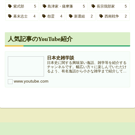
紫式部
5
島津家・薩摩藩
5
長宗我部家
5
幕末志士
4
怨霊
4
新選組
2
西南戦争
2
人気記事のYouTube紹介
日本史雑学談
日本史に関する興味深い逸話、雑学等を紹介する
チャンネルです。幅広い方々に楽しんでいただけ
るよう、有名逸話から小さな雑学まで紹介してい
きますのでどうぞよろしくお願いします。本チャ
ンネルは個人ブログ『日本史雑学庵』の記事を元
www.youtube.com
に作成していますので...