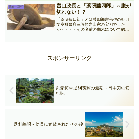
畠山政長と「薬研藤四郎」～腹が
鎌倉～室町
切れない！？
「薬研藤四郎」とは藤四郎吉光作の短刀
で室町幕府三管領畠山家の宝刀でした
が・・・・その名前の由来について紹介
します。
スポンサーリンク
剣豪将軍足利義輝の最期～日本刀の切
れ味
足利義昭～信長に追放されたその後