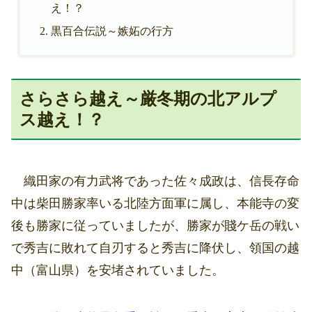
え！？
黒百合伝説～嫉妬の行方
さらさら越え～厳冬期の北アルプ
ス越え！？
織田家の有力武将であった佐々成政は、信長存命
中は柴田勝家率いる北陸方面軍に属し、本能寺の変
後も勝家に従っていましたが、勝家が賤ケ岳の戦い
で秀吉に敗れて自刃すると秀吉に降伏し、領国の越
中（富山県）を安堵されていました。