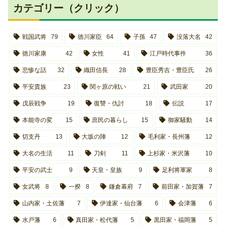
カテゴリー（クリック）
戦国武将
79
徳川家臣
64
子孫
47
没落大名
42
徳川家康
42
女性
41
江戸時代事件
36
悲惨な話
32
織田信長
28
豊臣秀吉・豊臣氏
26
平安貴族
23
関ヶ原の戦い
21
武田家
20
戊辰戦争
19
復讐・仇討
18
伝説
17
本能寺の変
15
庶民の暮らし
15
御家騒動
14
切支丹
13
大坂の陣
12
毛利家・長州藩
12
大名の生活
11
刀剣
11
上杉家・米沢藩
10
平安の武士
9
天皇・皇族
9
足利将軍家
8
女武将
8
一揆
8
鎌倉幕府
7
前田家・加賀藩
7
山内家・土佐藩
7
伊達家・仙台藩
6
会津藩
6
水戸藩
6
真田家・松代藩
5
黒田家・福岡藩
5