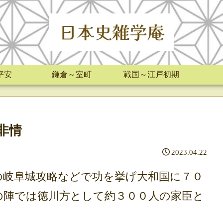
平安
鎌倉～室町
戦国～江戸初期
非情
2023.04.22
岐阜城攻略などで功を挙げ大和国に７０
の陣では徳川方として約３００人の家臣と
。