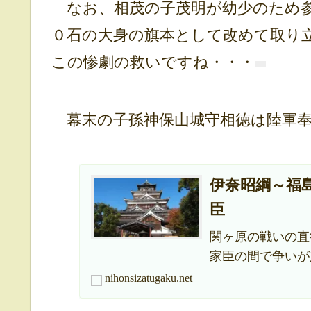
なお、相茂の子茂明が幼少のため参
０石の大身の旗本として改めて取り
この惨劇の救いですね・・・
幕末の子孫神保山城守相徳は陸軍奉
伊奈昭綱～福
臣
関ヶ原の戦いの直
家臣の間で争いが
nihonsizatugaku.net