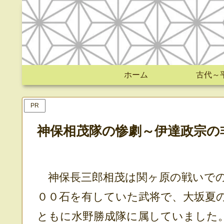
ホーム
古代～
PR
神保相茂隊の惨劇～伊達政宗の
神保長三郎相茂は関ヶ原の戦いでの
００石を有していた武将で、大坂夏
ともに水野勝成隊に属していました