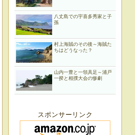
八丈島での宇喜多秀家と子
孫
村上海賊のその後～海賊た
ちはどうなった？
山内一豊と一領具足～浦戸
一揆と相撲大会の惨劇
スポンサーリンク