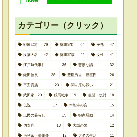
カテゴリー（クリック）
戦国武将
79
徳川家臣
64
子孫
47
没落大名
42
徳川家康
42
女性
41
江戸時代事件
36
悲惨な話
32
織田信長
28
豊臣秀吉・豊臣氏
26
平安貴族
23
関ヶ原の戦い
21
武田家
20
戊辰戦争
19
復讐・仇討
18
伝説
17
本能寺の変
15
庶民の暮らし
15
御家騒動
14
切支丹
13
大坂の陣
12
毛利家・長州藩
12
大名の生活
11