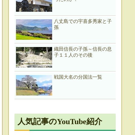
八丈島での宇喜多秀家と子
孫
織田信長の子孫～信長の息
子１１人のその後
戦国大名の分国法一覧
人気記事のYouTube紹介