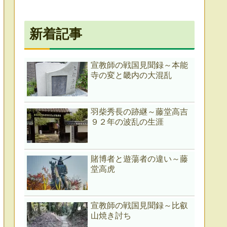
新着記事
宣教師の戦国見聞録～本能
寺の変と畿内の大混乱
羽柴秀長の跡継～藤堂高吉
９２年の波乱の生涯
賭博者と遊蕩者の違い～藤
堂高虎
宣教師の戦国見聞録～比叡
山焼き討ち