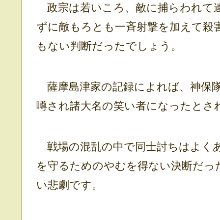
政宗は若いころ、敵に捕らわれて連
ずに敵もろとも一斉射撃を加えて殺
もない判断だったでしょう。
薩摩島津家の記録によれば、神保隊
噂され諸大名の笑い者になったとさ
戦場の混乱の中で同士討ちはよくあ
を守るためのやむを得ない決断だっ
い悲劇です。