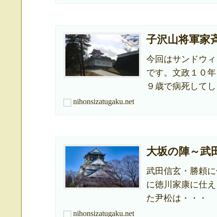
子沢山将軍家
今回はサンドウィ
です。文政１０年
９歳で病死してし
nihonsizatugaku.net
大坂の陣～武
武田信玄・勝頼に
に徳川家康に仕え
た尹松は・・・
nihonsizatugaku.net