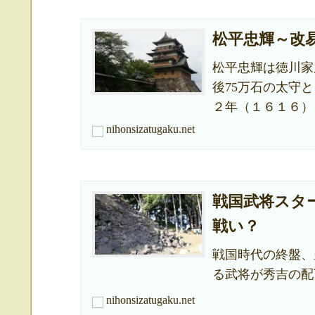
松平忠輝～改
松平忠輝は徳川家
後75万石の太守
２年（１６１６）
許されませんでし
nihonsizatugaku.net
戦国武将スタ
戦い？
戦国時代の終盤、
る武将が秀吉の配
「信長の野望」の
nihonsizatugaku.net
主な参戦者を紹介