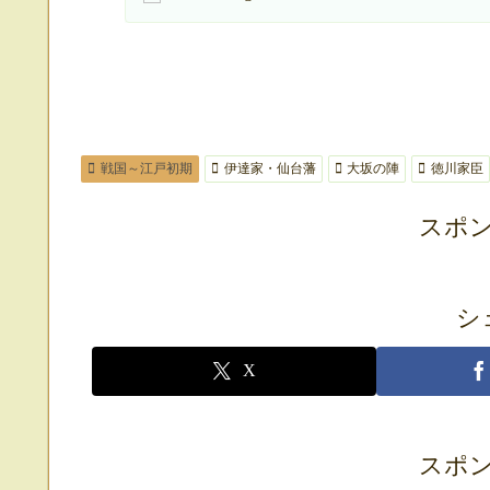
戦国～江戸初期
伊達家・仙台藩
大坂の陣
徳川家臣
スポ
シ
X
スポ