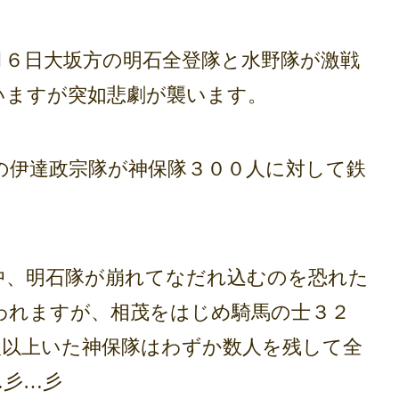
６日大坂方の明石全登隊と水野隊が激戦
いますが突如悲劇が襲います。
伊達政宗隊が神保隊３００人に対して鉄
、明石隊が崩れてなだれ込むのを恐れた
われますが、相茂をはじめ騎馬の士３２
人以上いた神保隊はわずか数人を残して全
…彡…彡