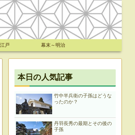
江戸
幕末～明治
本日の人気記事
竹中半兵衛の子孫はどうな
ったのか？
丹羽長秀の最期とその後の
子孫