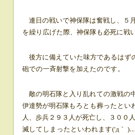
連日の戦いで神保隊は奮戦し、５月
を繰り広げた際、神保隊も必死に戦
後方に備えていた味方であるはずの
砲での一斉射撃を加えたのです。
敵の明石隊と入り乱れての激戦の中
伊達勢が明石隊もろとも葬ったとい
人、歩兵２９３人が死亡し、３００
滅してしまったといわれます(′д｀ )