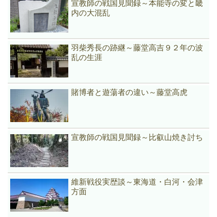
宣教師の戦国見聞録～本能寺の変と畿
内の大混乱
羽柴秀長の跡継～藤堂高吉９２年の波
乱の生涯
賭博者と遊蕩者の違い～藤堂高虎
宣教師の戦国見聞録～比叡山焼き討ち
維新戦役実歴談～東海道・白河・会津
方面