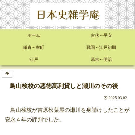
ホーム
古代～平安
鎌倉～室町
戦国～江戸初期
江戸
幕末～明治
PR
鳥山検校の悪徳高利貸しと瀬川のその後
2025.03.02
鳥山検校が吉原松葉屋の瀬川を身請けしたことが
安永４年の評判でした。