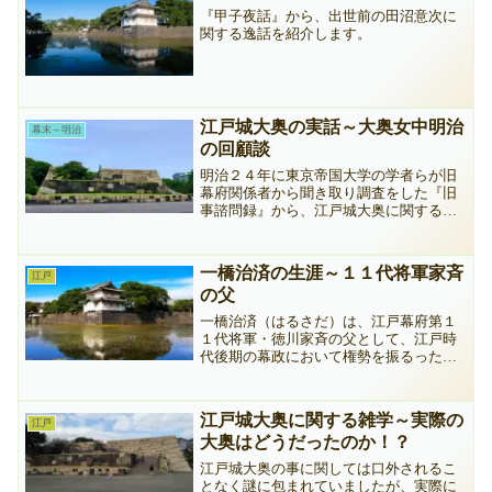
『甲子夜話』から、出世前の田沼意次に
関する逸話を紹介します。
江戸城大奥の実話～大奥女中明治
幕末～明治
の回顧談
明治２４年に東京帝国大学の学者らが旧
幕府関係者から聞き取り調査をした『旧
事諮問録』から、江戸城大奥に関する話
について、大奥女中であった人たちの回
顧談を紹介します。
一橋治済の生涯～１１代将軍家斉
江戸
の父
一橋治済（はるさだ）は、江戸幕府第１
１代将軍・徳川家斉の父として、江戸時
代後期の幕政において権勢を振るった人
物です。 大河ドラマ「べらぼう～蔦重
栄華乃夢噺～」では、俳優の生田斗真さ
んが治済を演じています。 ここでは、
江戸城大奥に関する雑学～実際の
江戸
治済の生涯と田沼家との関...
大奥はどうだったのか！？
江戸城大奥の事に関しては口外されるこ
となく謎に包まれていましたが、実際に