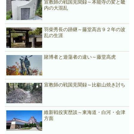
宣教師の戦国見聞録～本能寺の変と畿
内の大混乱
羽柴秀長の跡継～藤堂高吉９２年の波
乱の生涯
賭博者と遊蕩者の違い～藤堂高虎
宣教師の戦国見聞録～比叡山焼き討ち
維新戦役実歴談～東海道・白河・会津
方面