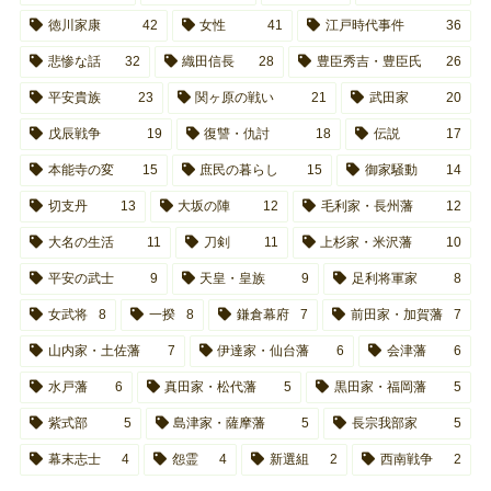
徳川家康
42
女性
41
江戸時代事件
36
悲惨な話
32
織田信長
28
豊臣秀吉・豊臣氏
26
平安貴族
23
関ヶ原の戦い
21
武田家
20
戊辰戦争
19
復讐・仇討
18
伝説
17
本能寺の変
15
庶民の暮らし
15
御家騒動
14
切支丹
13
大坂の陣
12
毛利家・長州藩
12
大名の生活
11
刀剣
11
上杉家・米沢藩
10
平安の武士
9
天皇・皇族
9
足利将軍家
8
女武将
8
一揆
8
鎌倉幕府
7
前田家・加賀藩
7
山内家・土佐藩
7
伊達家・仙台藩
6
会津藩
6
水戸藩
6
真田家・松代藩
5
黒田家・福岡藩
5
紫式部
5
島津家・薩摩藩
5
長宗我部家
5
幕末志士
4
怨霊
4
新選組
2
西南戦争
2