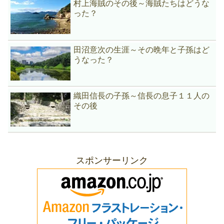
村上海賊のその後～海賊たちはどうな
った？
田沼意次の生涯～その晩年と子孫はど
うなった？
織田信長の子孫～信長の息子１１人の
その後
スポンサーリンク