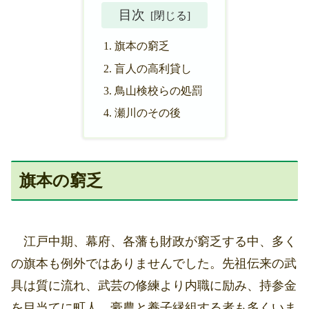
目次
旗本の窮乏
盲人の高利貸し
鳥山検校らの処罰
瀬川のその後
旗本の窮乏
江戸中期、幕府、各藩も財政が窮乏する中、多く
の旗本も例外ではありませんでした。先祖伝来の武
具は質に流れ、武芸の修練より内職に励み、持参金
を目当てに町人、豪農と養子縁組する者も多くいま