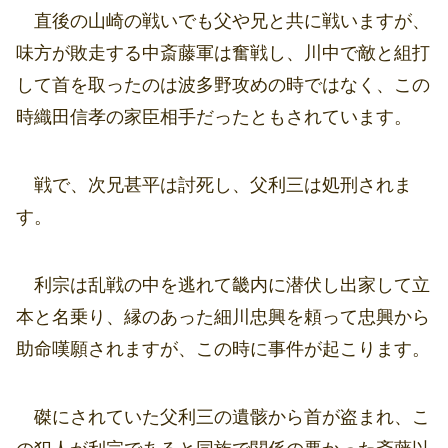
直後の山崎の戦いでも父や兄と共に戦いますが、
味方が敗走する中斎藤軍は奮戦し、川中で敵と組打
して首を取ったのは波多野攻めの時ではなく、この
時織田信孝の家臣相手だったともされています。
戦で、次兄甚平は討死し、父利三は処刑されま
す。
利宗は乱戦の中を逃れて畿内に潜伏し出家して立
本と名乗り、縁のあった細川忠興を頼って忠興から
助命嘆願されますが、この時に事件が起こります。
磔にされていた父利三の遺骸から首が盗まれ、こ