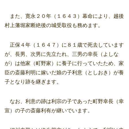
また、寛永２０年（１６４３）幕命により、越後
村上藩堀家断絶後の城受取役も務めます。
正保４年（１６４７）に８１歳で死去しています
が、長男、次男に先立たれ、三男の幸長（よしな
が）は他家（町野家）に養子に行っていたため、家
臣の斎藤利明に嫁いだ娘の子利意（としおき）が養
子となり跡を継ぎます。
なお、利意の跡は利宗の子であった町野幸長（幸
宣）の子の斎藤利有が継いでいます。