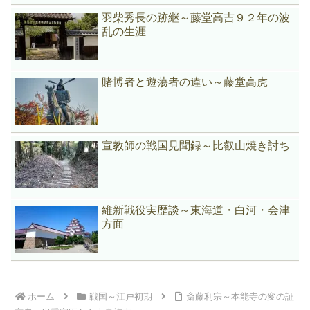
羽柴秀長の跡継～藤堂高吉９２年の波
乱の生涯
賭博者と遊蕩者の違い～藤堂高虎
宣教師の戦国見聞録～比叡山焼き討ち
維新戦役実歴談～東海道・白河・会津
方面
ホーム
戦国～江戸初期
斎藤利宗～本能寺の変の証