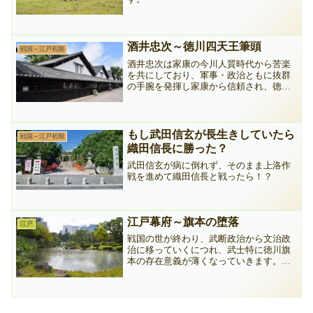
酒井忠次～徳川四天王筆頭
戦国～江戸初期
酒井忠次は家康の今川人質時代から苦楽
を共にしており、軍事・政治ともに抜群
の手腕を発揮し家康から信頼され、徳川
四天王の筆頭といわれています。その生
涯について子孫まで含めて簡単に紹介し
ます。
もし武田信玄が長生きしていたら
戦国～江戸初期
織田信長に勝った？
武田信玄が病に倒れず、そのまま上洛作
戦を進めて織田信長と戦ったら！？
江戸幕府～旗本の堕落
江戸
戦国の世が終わり、武断政治から文治政
治に移っていくにつれ、武士特に徳川旗
本の存在意義が薄くなっていきます。幕
府、各藩も財政が窮乏する中、先祖伝来
の武具は質に流れ、武芸の修練より内職
に励み、持参金を目当てに町人、豪農と
養子縁組する者も多くいました。「旗本