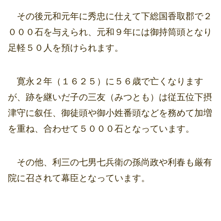
その後元和元年に秀忠に仕えて下総国香取郡で２
０００石を与えられ、元和９年には御持筒頭となり
足軽５０人を預けられます。
寛永２年（１６２５）に５６歳で亡くなります
が、跡を継いだ子の三友（みつとも）は従五位下摂
津守に叙任、御徒頭や御小姓番頭などを務めて加増
を重ね、合わせて５０００石となっています。
その他、利三の七男七兵衛の孫尚政や利春も厳有
院に召されて幕臣となっています。