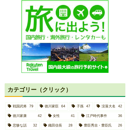
カテゴリー（クリック）
戦国武将
79
徳川家臣
64
子孫
47
没落大名
42
徳川家康
42
女性
41
江戸時代事件
36
悲惨な話
32
織田信長
28
豊臣秀吉・豊臣氏
26