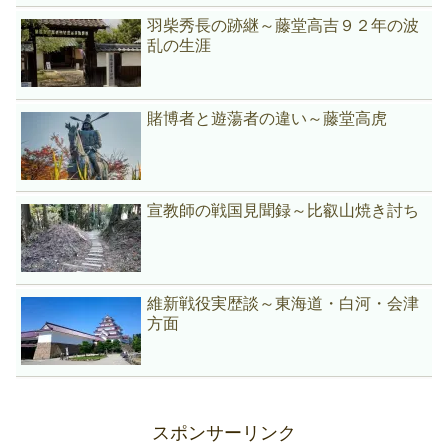
羽柴秀長の跡継～藤堂高吉９２年の波
乱の生涯
賭博者と遊蕩者の違い～藤堂高虎
宣教師の戦国見聞録～比叡山焼き討ち
維新戦役実歴談～東海道・白河・会津
方面
スポンサーリンク