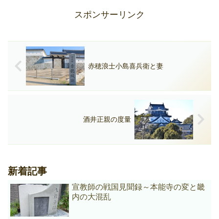
八万騎」ももはや幕府も足手まといにな
っていきます。
スポンサーリンク
赤穂浪士小島喜兵衛と妻
酒井正親の度量
新着記事
宣教師の戦国見聞録～本能寺の変と畿
内の大混乱