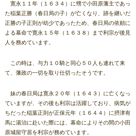
寛永１１年（１６３４）に甥で小田原藩主であっ
た稲葉正勝（春日局の子）が亡くなり、跡を継いだ
正勝の子正則が幼少であったため、春日局の依頼に
よる幕命で寛永１５年（１６３８）まで利宗が後見
人を務めています。
この時は、与力１０騎と同心５０人も連れて来
て、藩政の一切を取り仕切ったそうです。
妹の春日局は寛永２０年（１６４３）に亡くなっ
ていますが、その後も利宗は活躍しており、病気が
ちだった稲葉正則が正保元年（１６４４）に摂津有
馬に湯治に赴いた際には、幕命によりその間の小田
原城留守居を利宗が務めています。