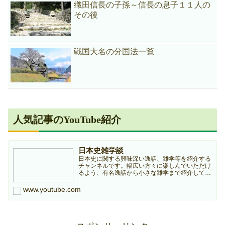
織田信長の子孫～信長の息子１１人の
その後
戦国大名の分国法一覧
人気記事のYouTube紹介
日本史雑学談
日本史に関する興味深い逸話、雑学等を紹介する
チャンネルです。幅広い方々に楽しんでいただけ
るよう、有名逸話から小さな雑学まで紹介してい
きますのでどうぞよろしくお願いします。本チャ
ンネルは個人ブログ『日本史雑学庵』の記事を元
www.youtube.com
に作成していますので...