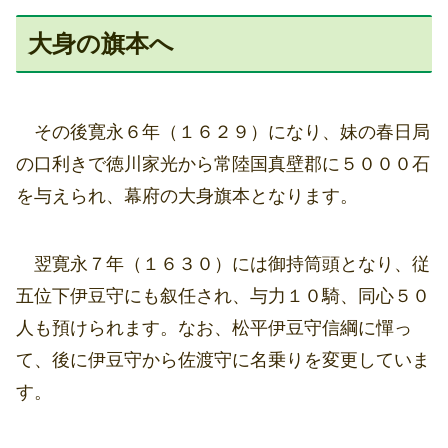
大身の旗本へ
その後寛永６年（１６２９）になり、妹の春日局
の口利きで徳川家光から常陸国真壁郡に５０００石
を与えられ、幕府の大身旗本となります。
翌寛永７年（１６３０）には御持筒頭となり、従
五位下伊豆守にも叙任され、与力１０騎、同心５０
人も預けられます。なお、松平伊豆守信綱に憚っ
て、後に伊豆守から佐渡守に名乗りを変更していま
す。