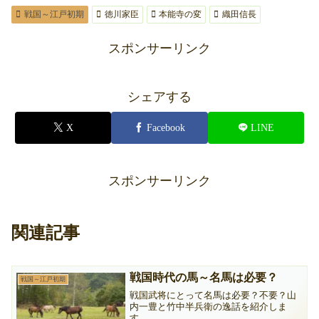
戦国～江戸初期
徳川家臣
本能寺の変
織田信長
スポンサーリンク
シェアする
X
Facebook
LINE
スポンサーリンク
関連記事
戦国時代の馬～名馬は必要？
戦国～江戸初期
戦国武将にとって名馬は必要？不要？山
内一豊と竹中半兵衛の逸話を紹介しま
す。