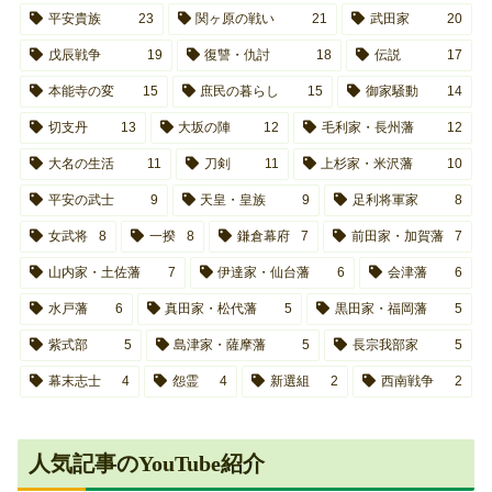
平安貴族
23
関ヶ原の戦い
21
武田家
20
戊辰戦争
19
復讐・仇討
18
伝説
17
本能寺の変
15
庶民の暮らし
15
御家騒動
14
切支丹
13
大坂の陣
12
毛利家・長州藩
12
大名の生活
11
刀剣
11
上杉家・米沢藩
10
平安の武士
9
天皇・皇族
9
足利将軍家
8
女武将
8
一揆
8
鎌倉幕府
7
前田家・加賀藩
7
山内家・土佐藩
7
伊達家・仙台藩
6
会津藩
6
水戸藩
6
真田家・松代藩
5
黒田家・福岡藩
5
紫式部
5
島津家・薩摩藩
5
長宗我部家
5
幕末志士
4
怨霊
4
新選組
2
西南戦争
2
人気記事のYouTube紹介