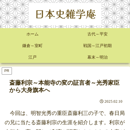
ホーム
古代～平安
鎌倉～室町
戦国～江戸初期
江戸
幕末～明治
PR
斎藤利宗～本能寺の変の証言者～光秀家臣
から大身旗本へ
2025.02.10
今回は、明智光秀の重臣斎藤利三の子で、春日局
の兄に当たる斎藤利宗の生涯を紹介します。利宗が