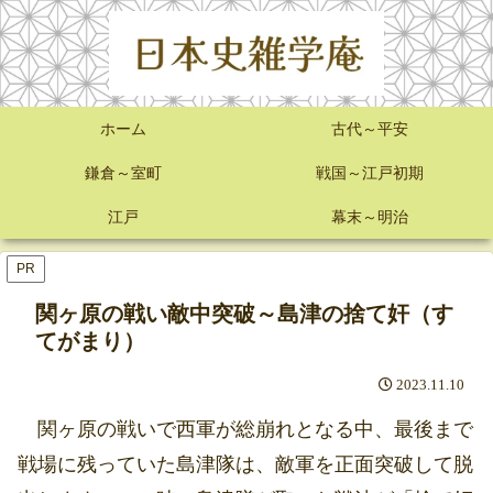
ホーム
古代～平安
鎌倉～室町
戦国～江戸初期
江戸
幕末～明治
PR
関ヶ原の戦い敵中突破～島津の捨て奸（す
てがまり）
2023.11.10
関ヶ原の戦いで西軍が総崩れとなる中、最後まで
戦場に残っていた島津隊は、敵軍を正面突破して脱