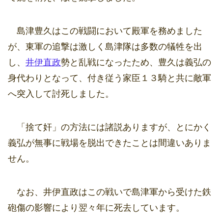
島津豊久はこの戦闘において殿軍を務めました
が、東軍の追撃は激しく島津隊は多数の犠牲を出
し、
井伊直政
勢と乱戦になったため、豊久は義弘の
身代わりとなって、付き従う家臣１３騎と共に敵軍
へ突入して討死しました。
「捨て奸」の方法には諸説ありますが、とにかく
義弘が無事に戦場を脱出できたことは間違いありま
せん。
なお、井伊直政はこの戦いで島津軍から受けた鉄
砲傷の影響により翌々年に死去しています。