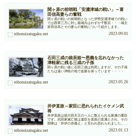
関ヶ原の前哨戦「安濃津城の戦い」～富
田信高妻らの奮戦
関ヶ原の戦いの前哨戦となった伊勢安濃津城での戦い
では西軍三万に対し籠城兵はわずか千数百・・・城主
富田信高とその妻らの奮戦について紹介します。
2023.09.01
nihonsizatugaku.net
石田三成の娘辰姫〜恩義を忘れなかった
津軽家に残る三成の子孫
関ヶ原の戦い後に石田三成は刑死しますが、その子孫
たちは遠い津軽の地で血脈を保っています・・・・
2023.05.26
nihonsizatugaku.net
井伊直政～家臣に恐れられたイケメン武
将
井伊直政は徳川四天王の一人に数えられる家康の重臣
です。武田家滅亡後は遺臣を直政の直属とされ、その
部隊は「井伊の赤備え」と言われ恐れられました。天
正１８年（１５９０）には徳川家臣団の中で最高石高
2023.01.13
nihonsizatugaku.net
の上野国箕輪１２万石を与えられます。その生涯につ
いて子孫まで含めて簡単に紹介します。