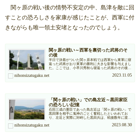
関ヶ原の戦い後の情勢不安定の中、島津を敵に回
すことの恐ろしさを家康が感じたことが、西軍に付
きながらも唯一領土安堵となったのでしょう。
関ヶ原の戦い～西軍を裏切った武将のそ
の後
半日で決着がついた関ヶ原本戦では西軍から東軍に寝
返った武将がおり東軍の勝利に大きな影響を与えまし
た。ここでは、小早川秀秋ら寝返った武将のその後を
紹介します。
2023.11.05
nihonsizatugaku.net
「関ヶ原の戦い」での島左近～黒田家臣
の恐ろしい記憶
石田三成の重臣であった島左近は「関ヶ原の戦い」で
黒田隊を相手に鬼神のごとく奮戦したといわれてお
り、左近と実際に対峙した黒田兵は、戦後数年に渡っ
て「鬼左近」が夢に出てきて苦しんだと伝えられてい
2023.08.30
nihonsizatugaku.net
ます。