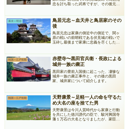
忠を討ち取った武将ですが、その後元忠
の子忠政に・・・
鳥居元忠～血天井と鳥居家のその
幕末～明治
後
鳥居元忠は家康の側近中の側近で、関ヶ
原の戦いの前哨戦である伏見城の戦いで
玉砕し最後まで家康に忠義を尽くした武
将です。関係する血天井に関する逸話や
鳥居家の子孫まで含めて紹介します。
赤壁寺〜黒田官兵衛・長政による
戦国～江戸初期
城井一族の粛正
黒田家の豊前入国後に起こった、凄惨な
城井一族の粛正事件と、その後の黒田
家、城井家について紹介します。
天野康景～足軽一人の命を守るた
戦国～江戸初期
め大名の座を捨てた男
天野康景は今川人質時代から家康と行動
を共にした徳川譜代の臣で、駿河興国寺
藩１万石の大名となりましたが、家臣の
足軽一人の命を守るためにその座を捨て
た男です。