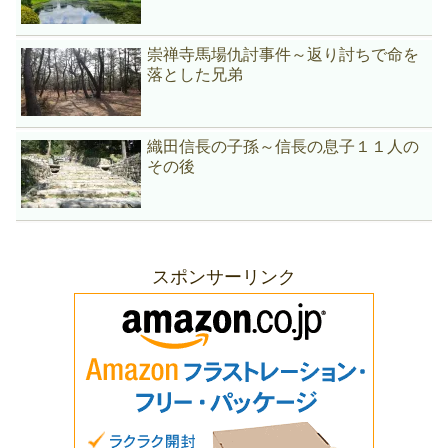
崇禅寺馬場仇討事件～返り討ちで命を
落とした兄弟
織田信長の子孫～信長の息子１１人の
その後
スポンサーリンク