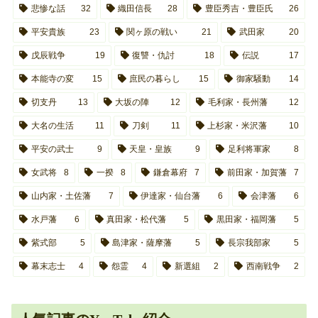
悲惨な話
32
織田信長
28
豊臣秀吉・豊臣氏
26
平安貴族
23
関ヶ原の戦い
21
武田家
20
戊辰戦争
19
復讐・仇討
18
伝説
17
本能寺の変
15
庶民の暮らし
15
御家騒動
14
切支丹
13
大坂の陣
12
毛利家・長州藩
12
大名の生活
11
刀剣
11
上杉家・米沢藩
10
平安の武士
9
天皇・皇族
9
足利将軍家
8
女武将
8
一揆
8
鎌倉幕府
7
前田家・加賀藩
7
山内家・土佐藩
7
伊達家・仙台藩
6
会津藩
6
水戸藩
6
真田家・松代藩
5
黒田家・福岡藩
5
紫式部
5
島津家・薩摩藩
5
長宗我部家
5
幕末志士
4
怨霊
4
新選組
2
西南戦争
2