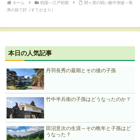
ホーム
戦国～江戸初期
関ヶ原の戦い敵中突破～島
津の捨て奸（すてがまり）
本日の人気記事
丹羽長秀の最期とその後の子孫
竹中半兵衛の子孫はどうなったのか？
田沼意次の生涯～その晩年と子孫はど
うなった？