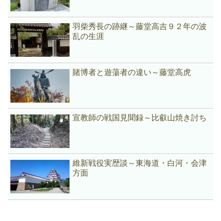
羽柴秀長の跡継～藤堂高吉９２年の波
乱の生涯
賭博者と遊蕩者の違い～藤堂高虎
宣教師の戦国見聞録～比叡山焼き討ち
維新戦役実歴談～東海道・白河・会津
方面