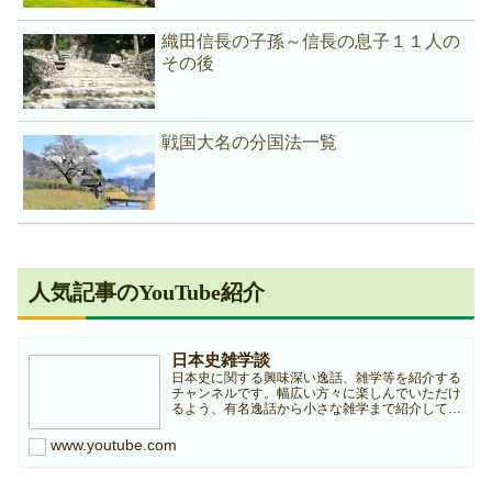
織田信長の子孫～信長の息子１１人の
その後
戦国大名の分国法一覧
人気記事のYouTube紹介
日本史雑学談
日本史に関する興味深い逸話、雑学等を紹介する
チャンネルです。幅広い方々に楽しんでいただけ
るよう、有名逸話から小さな雑学まで紹介してい
きますのでどうぞよろしくお願いします。本チャ
ンネルは個人ブログ『日本史雑学庵』の記事を元
www.youtube.com
に作成していますので...