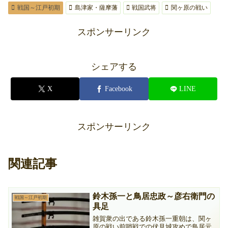
戦国～江戸初期
島津家・薩摩藩
戦国武将
関ヶ原の戦い
スポンサーリンク
シェアする
X
Facebook
LINE
スポンサーリンク
関連記事
鈴木孫一と鳥居忠政～彦右衛門の
戦国～江戸初期
具足
雑賀衆の出である鈴木孫一重朝は、関ヶ
原の戦い前哨戦での伏見城攻めで鳥居元