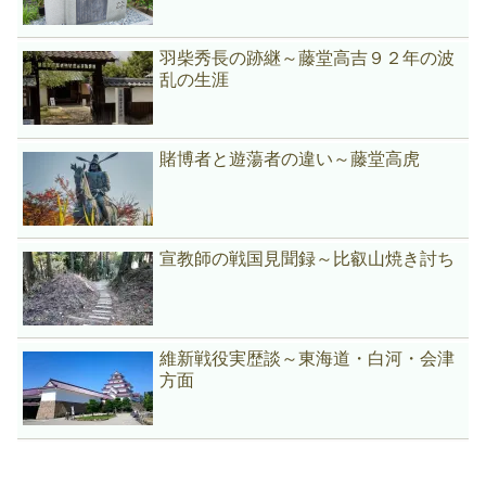
羽柴秀長の跡継～藤堂高吉９２年の波
乱の生涯
賭博者と遊蕩者の違い～藤堂高虎
宣教師の戦国見聞録～比叡山焼き討ち
維新戦役実歴談～東海道・白河・会津
方面