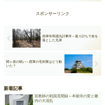
スポンサーリンク
崇禅寺馬場仇討事件～返り討ちで命を
落とした兄弟
関ヶ原の戦い～西軍の毛利軍はどう動
いた？
新着記事
宣教師の戦国見聞録～本能寺の変と畿
内の大混乱